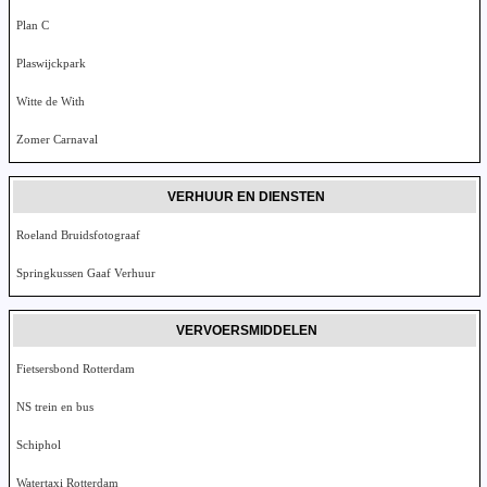
Plan C
Plaswijckpark
Witte de With
Zomer Carnaval
VERHUUR EN DIENSTEN
Roeland Bruidsfotograaf
Springkussen Gaaf Verhuur
VERVOERSMIDDELEN
Fietsersbond Rotterdam
NS trein en bus
Schiphol
Watertaxi Rotterdam